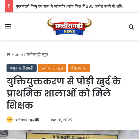
मुख्यमंत्री विष्णु देव साय ने जांजगीर-चांपा जिले में 295 करोड़ रुपये से अधिक के 341 विकास कार्यों का किया लोकार्पण एवं भूमिपूजन
Menu
Se
Home
/
छत्तीसगढ़ी न्यूज़
अगुवा छत्तीसगढ़ी
छत्तीसगढ़ी न्यूज़
देस-परदेस
युक्तियुक्तकरण से पोड़ी खुर्द के
प्राथमिक शालाओं को मिले
शिक्षक
Send
छत्तीसगढ़ी न्यूज़
June 16, 2025
an
email