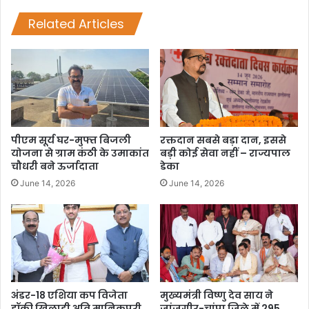
Related Articles
पीएम सूर्य घर-मुफ्त बिजली
रक्तदान सबसे बड़ा दान, इससे
योजना से ग्राम कंठी के उमाकांत
बड़ी कोई सेवा नहीं – राज्यपाल
चौधरी बने ऊर्जादाता
डेका
June 14, 2026
June 14, 2026
अंडर-18 एशिया कप विजेता
मुख्यमंत्री विष्णु देव साय ने
हॉकी खिलाड़ी अवि मानिकपुरी
जांजगीर-चांपा जिले में 295