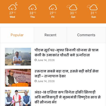
27
32
27
30
31
℃
℃
℃
℃
℃
Wed
Thu
Fri
Sat
Sun
Popular
Recent
Comments
पीएम सूर्य घर-मुफ्त बिजली योजना से ग्राम
कंठी के उमाकांत चौधरी बने ऊर्जादाता
June 14, 2026
रक्तदान सबसे बड़ा दान, इससे बड़ी कोई सेवा
नहीं – राज्यपाल डेका
June 14, 2026
अंडर-18 एशिया कप विजेता हॉकी खिलाड़ी
अवि मानिकपुरी ने मुख्यमंत्री विष्णुदेव साय से
की सौजन्य भेंट