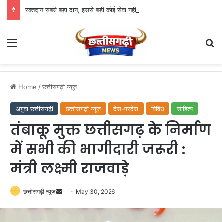
रक्तदान सबसे बड़ा दान, इससे बड़ी कोई सेवा नहीं – राज्यपाल डेका
Menu
Se
Home
/
छत्तीसगढ़ी न्यूज़
अगुवा छत्तीसगढ़ी
छत्तीसगढ़ी न्यूज़
देस-परदेस
विविध
साहित्य
तंबाकू मुक्त छत्तीसगढ़ के निर्माण
में सभी की भागीदारी जरूरी :
मंत्री लक्ष्मी राजवाड़े
Send
छत्तीसगढ़ी न्यूज़
May 30, 2026
an
email