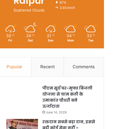
Raipur
87%
3.93 km/h
Scattered Clouds
30
24
31
34
33
℃
℃
℃
℃
℃
Fri
Sat
Sun
Mon
Tue
Popular
Recent
Comments
पीएम सूर्य घर-मुफ्त बिजली
योजना से ग्राम कंठी के
उमाकांत चौधरी बने
ऊर्जादाता
June 14, 2026
रक्तदान सबसे बड़ा दान, इससे
बड़ी कोई सेवा नहीं –