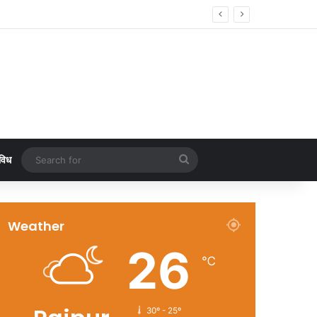
Search
विध
for
Weather
26
℃
30º - 25º