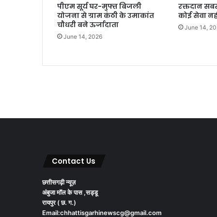
पीएम सूर्य घर-मुफ्त बिजली
रक्तदान सबसे
योजना से ग्राम कंठी के उमाकांत
कोई सेवा नही
चौधरी बने ऊर्जादाता
June 14, 2
June 14, 2026
Contact Us
छत्तीसगढ़ी न्यूज़
अंबुजा मॉल के पास ,सड्डू
रायपुर ( छ. ग.)
Email:chhattisgarhinewscg@gmail.com