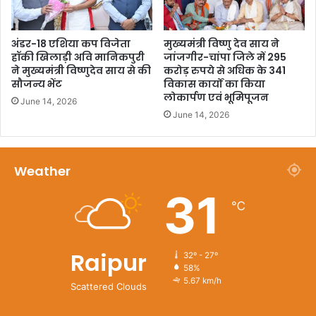
अंडर-18 एशिया कप विजेता
मुख्यमंत्री विष्णु देव साय ने
हॉकी खिलाड़ी अवि मानिकपुरी
जांजगीर-चांपा जिले में 295
ने मुख्यमंत्री विष्णुदेव साय से की
करोड़ रुपये से अधिक के 341
सौजन्य भेंट
विकास कार्यों का किया
लोकार्पण एवं भूमिपूजन
June 14, 2026
June 14, 2026
Weather
31
℃
Raipur
32º - 27º
58%
5.67 km/h
Scattered Clouds