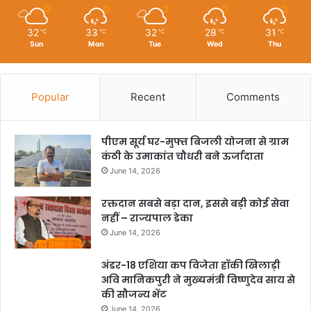
32
33
32
28
31
℃
℃
℃
℃
℃
Sun
Mon
Tue
Wed
Thu
Popular
Recent
Comments
पीएम सूर्य घर-मुफ्त बिजली योजना से ग्राम
कंठी के उमाकांत चौधरी बने ऊर्जादाता
June 14, 2026
रक्तदान सबसे बड़ा दान, इससे बड़ी कोई सेवा
नहीं – राज्यपाल डेका
June 14, 2026
अंडर-18 एशिया कप विजेता हॉकी खिलाड़ी
अवि मानिकपुरी ने मुख्यमंत्री विष्णुदेव साय से
की सौजन्य भेंट
June 14, 2026