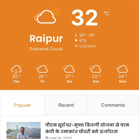
32
℃
Raipur
32º - 26º
57%
5.23 km/h
Scattered Clouds
32
26
27
33
34
℃
℃
℃
℃
℃
Thu
Fri
Sat
Sun
Mon
Popular
Recent
Comments
पीएम सूर्य घर-मुफ्त बिजली योजना से ग्राम
कंठी के उमाकांत चौधरी बने ऊर्जादाता
June 14, 2026