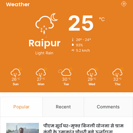
Weather
25
℃
Raipur
26º - 24º
93%
5.2 km/h
Light Rain
26
27
30
29
32
℃
℃
℃
℃
℃
Sun
Mon
Tue
Wed
Thu
Popular
Recent
Comments
पीएम सूर्य घर-मुफ्त बिजली योजना से ग्राम
कंठी के उमाकांत चौधरी बने ऊर्जादाता