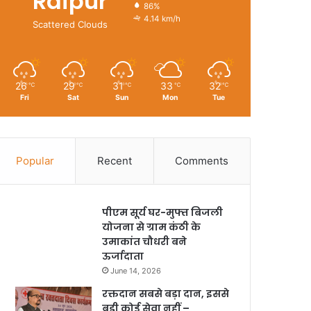
Raipur
86%
4.14 km/h
Scattered Clouds
26
29
31
33
32
℃
℃
℃
℃
℃
Fri
Sat
Sun
Mon
Tue
Popular
Recent
Comments
पीएम सूर्य घर-मुफ्त बिजली
योजना से ग्राम कंठी के
उमाकांत चौधरी बने
ऊर्जादाता
June 14, 2026
रक्तदान सबसे बड़ा दान, इससे
बड़ी कोई सेवा नहीं –