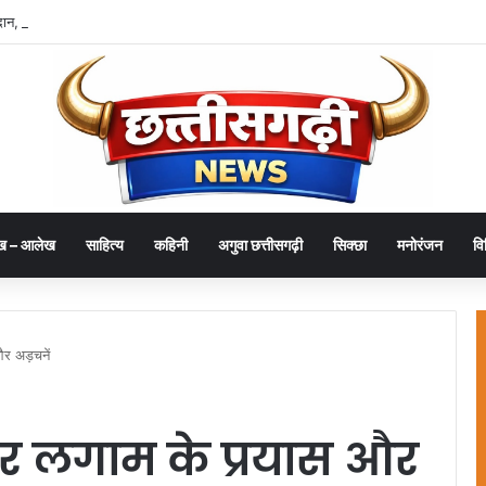
दान, इससे बड़ी कोई सेवा नहीं – राज्यपाल डेका
ख – आलेख
साहित्य
कहिनी
अगुवा छत्तीसगढ़ी
सिक्छा
मनोरंजन
वि
और अड़चनें
 पर लगाम के प्रयास और