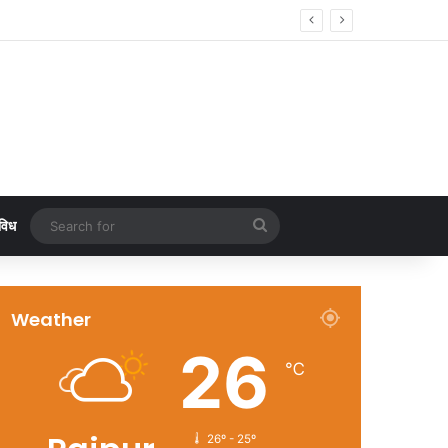
Search
विध
for
Weather
26
℃
26º - 25º