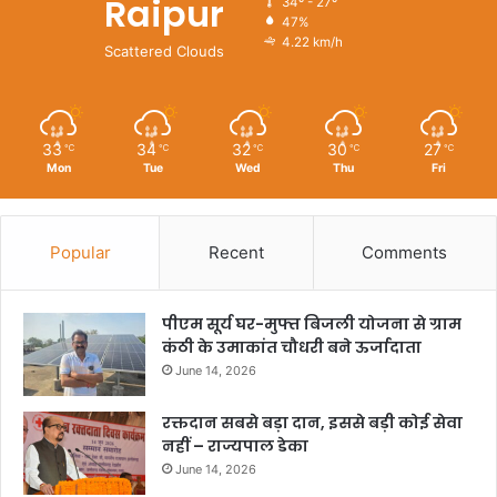
Raipur
34º - 27º
47%
4.22 km/h
Scattered Clouds
33
34
32
30
27
℃
℃
℃
℃
℃
Mon
Tue
Wed
Thu
Fri
Popular
Recent
Comments
पीएम सूर्य घर-मुफ्त बिजली योजना से ग्राम
कंठी के उमाकांत चौधरी बने ऊर्जादाता
June 14, 2026
रक्तदान सबसे बड़ा दान, इससे बड़ी कोई सेवा
नहीं – राज्यपाल डेका
June 14, 2026