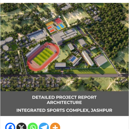
an
email