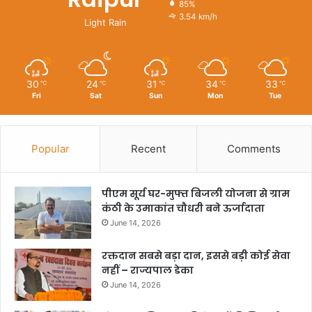
85%
3.54 km/h
Light Rain
30
24
31
34
33
℃
℃
℃
℃
℃
Fri
Sat
Sun
Mon
Tue
Popular
Recent
Comments
पीएम सूर्य घर-मुफ्त बिजली योजना से ग्राम
कंठी के उमाकांत चौधरी बने ऊर्जादाता
June 14, 2026
रक्तदान सबसे बड़ा दान, इससे बड़ी कोई सेवा
नहीं – राज्यपाल डेका
June 14, 2026