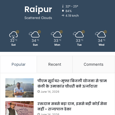
Raipur
32º - 25º
84%
4.19 km/h
Scattered Clouds
32
34
33
33
34
℃
℃
℃
℃
℃
Sat
Sun
Mon
Tue
Wed
Popular
Recent
Comments
पीएम सूर्य घर-मुफ्त बिजली योजना से ग्राम
कंठी के उमाकांत चौधरी बने ऊर्जादाता
June 14, 2026
रक्तदान सबसे बड़ा दान, इससे बड़ी कोई सेवा
नहीं – राज्यपाल डेका
June 14, 2026