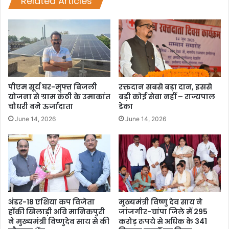
Related Articles
पीएम सूर्य घर-मुफ्त बिजली
रक्तदान सबसे बड़ा दान, इससे
योजना से ग्राम कंठी के उमाकांत
बड़ी कोई सेवा नहीं – राज्यपाल
चौधरी बने ऊर्जादाता
डेका
June 14, 2026
June 14, 2026
अंडर-18 एशिया कप विजेता
मुख्यमंत्री विष्णु देव साय ने
हॉकी खिलाड़ी अवि मानिकपुरी
जांजगीर-चांपा जिले में 295
ने मुख्यमंत्री विष्णुदेव साय से की
करोड़ रुपये से अधिक के 341