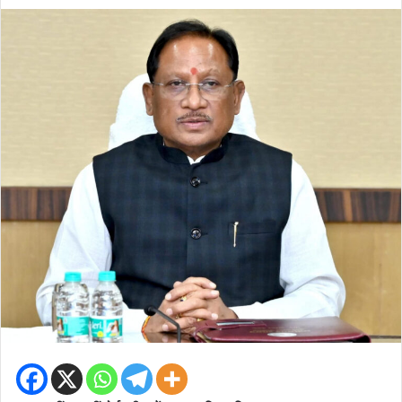
an
email