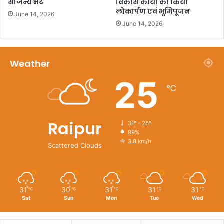
सौजन्य भेंट
विकास कार्यों का किया
लोकार्पण एवं भूमिपूजन
June 14, 2026
June 14, 2026
Weather
25
℃
Raipur
31º - 25º
89%
3.8 km/h
Scattered Clouds
31
30
31
31
31
℃
℃
℃
℃
℃
Sat
Sun
Mon
Tue
Wed