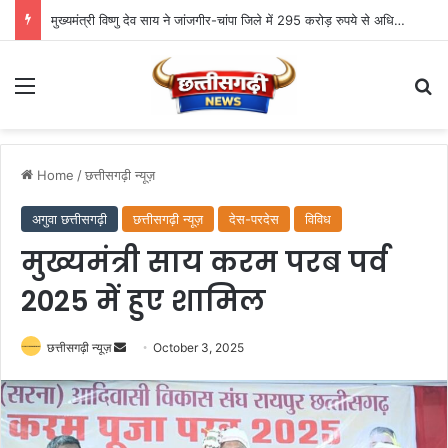
मुख्यमंत्री विष्णु देव साय ने जांजगीर-चांपा जिले में 295 करोड़ रुपये से अधिक के 341 विकास कार्यों का किया लोकार्पण एवं भूमिपूजन
Menu
Se
Home
/
छत्तीसगढ़ी न्यूज़
अगुवा छत्तीसगढ़ी
छत्तीसगढ़ी न्यूज़
देस-परदेस
विविध
मुख्यमंत्री साय करम परब पर्व
2025 में हुए शामिल
Send
छत्तीसगढ़ी न्यूज़
October 3, 2025
an
email