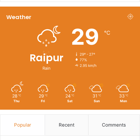
Weather
29
℃
Raipur
29º - 27º
77%
2.95 km/h
Rain
28
29
24
31
33
℃
℃
℃
℃
℃
Thu
Fri
Sat
Sun
Mon
Popular
Recent
Comments