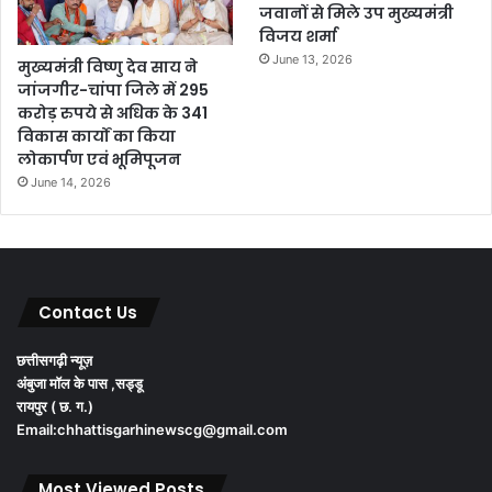
जवानों से मिले उप मुख्यमंत्री
विजय शर्मा
June 13, 2026
मुख्यमंत्री विष्णु देव साय ने
जांजगीर-चांपा जिले में 295
करोड़ रुपये से अधिक के 341
विकास कार्यों का किया
लोकार्पण एवं भूमिपूजन
June 14, 2026
Contact Us
छत्तीसगढ़ी न्यूज़
अंबुजा मॉल के पास ,सड्डू
रायपुर ( छ. ग.)
Email:chhattisgarhinewscg@gmail.com
Most Viewed Posts