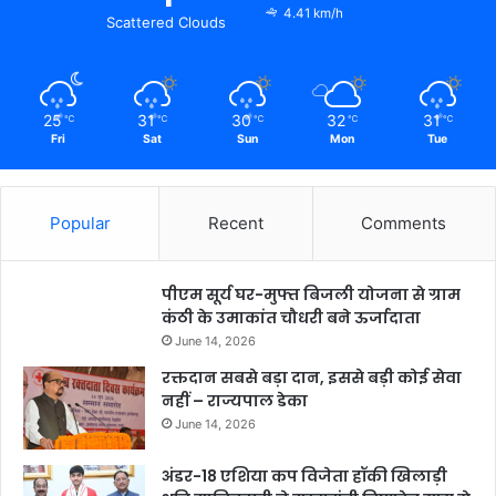
4.41 km/h
Scattered Clouds
25
31
30
32
31
℃
℃
℃
℃
℃
Fri
Sat
Sun
Mon
Tue
Popular
Recent
Comments
पीएम सूर्य घर-मुफ्त बिजली योजना से ग्राम
कंठी के उमाकांत चौधरी बने ऊर्जादाता
June 14, 2026
रक्तदान सबसे बड़ा दान, इससे बड़ी कोई सेवा
नहीं – राज्यपाल डेका
June 14, 2026
अंडर-18 एशिया कप विजेता हॉकी खिलाड़ी