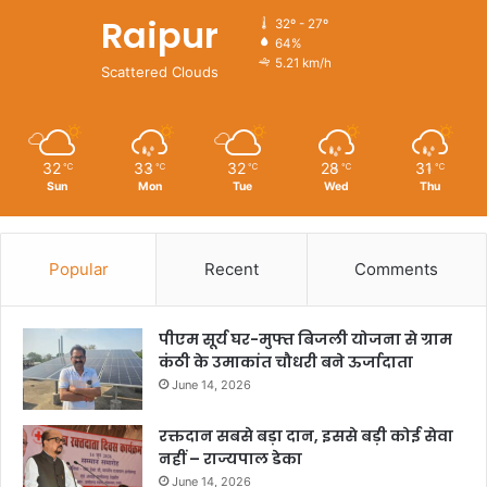
Raipur
32º - 27º
64%
5.21 km/h
Scattered Clouds
32
33
32
28
31
℃
℃
℃
℃
℃
Sun
Mon
Tue
Wed
Thu
Popular
Recent
Comments
पीएम सूर्य घर-मुफ्त बिजली योजना से ग्राम
कंठी के उमाकांत चौधरी बने ऊर्जादाता
June 14, 2026
रक्तदान सबसे बड़ा दान, इससे बड़ी कोई सेवा
नहीं – राज्यपाल डेका
June 14, 2026