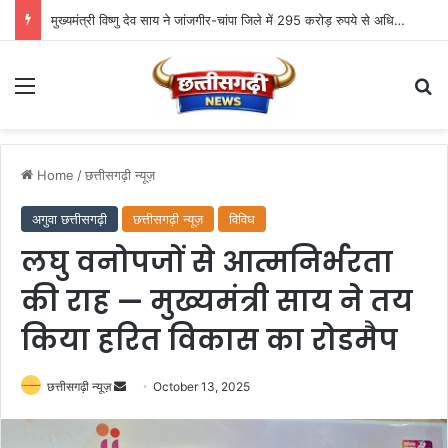
मुख्यमंत्री विष्णु देव साय ने जांजगीर-चांपा जिले में 295 करोड़ रुपये से अधिक के 341 विकास कार्यों का किया लोकार्पण एवं भूमिपूजन
Menu
Se
Home
/
छत्तीसगढ़ी न्यूज़
अगुवा छत्तीसगढ़ी
छत्तीसगढ़ी न्यूज़
विविध
लघु वनोपजों से आत्मनिर्भरता
की राह — मुख्यमंत्री साय ने तय
किया हरित विकास का रोडमैप
Send
छत्तीसगढ़ी न्यूज़
October 13, 2025
an
email