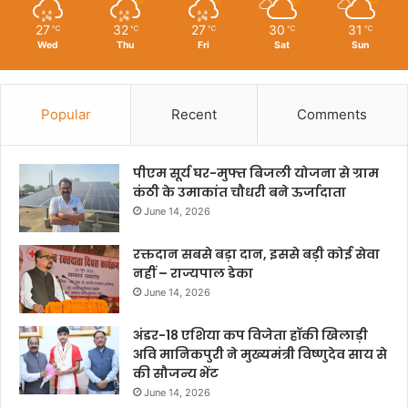
27
32
27
30
31
℃
℃
℃
℃
℃
Wed
Thu
Fri
Sat
Sun
Popular
Recent
Comments
पीएम सूर्य घर-मुफ्त बिजली योजना से ग्राम
कंठी के उमाकांत चौधरी बने ऊर्जादाता
June 14, 2026
रक्तदान सबसे बड़ा दान, इससे बड़ी कोई सेवा
नहीं – राज्यपाल डेका
June 14, 2026
अंडर-18 एशिया कप विजेता हॉकी खिलाड़ी
अवि मानिकपुरी ने मुख्यमंत्री विष्णुदेव साय से
की सौजन्य भेंट
June 14, 2026