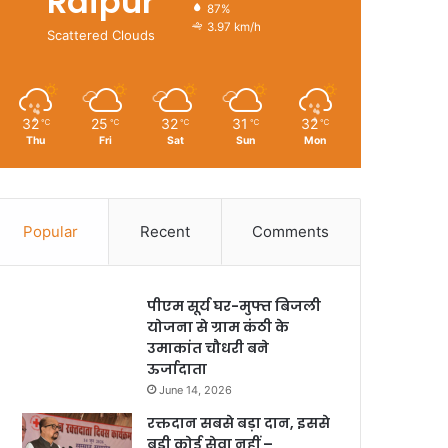
Raipur
87%
3.97 km/h
Scattered Clouds
32
25
32
31
32
℃
℃
℃
℃
℃
Thu
Fri
Sat
Sun
Mon
Popular
Recent
Comments
पीएम सूर्य घर-मुफ्त बिजली
योजना से ग्राम कंठी के
उमाकांत चौधरी बने
ऊर्जादाता
June 14, 2026
रक्तदान सबसे बड़ा दान, इससे
बड़ी कोई सेवा नहीं –