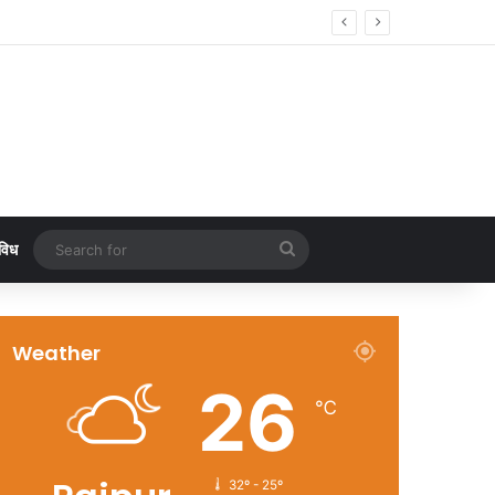
ार्पण एवं भूमिपूजन
Search
विध
for
Weather
26
℃
32º - 25º