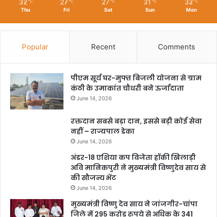
32
27
27
31
32
℃
℃
℃
℃
℃
Thu
Fri
Sat
Sun
Mon
Popular
Recent
Comments
पीएम सूर्य घर-मुफ्त बिजली योजना से ग्राम
कंठी के उमाकांत चौधरी बने ऊर्जादाता
June 14, 2026
रक्तदान सबसे बड़ा दान, इससे बड़ी कोई सेवा
नहीं – राज्यपाल डेका
June 14, 2026
अंडर-18 एशिया कप विजेता हॉकी खिलाड़ी
अवि मानिकपुरी ने मुख्यमंत्री विष्णुदेव साय से
की सौजन्य भेंट
June 14, 2026
मुख्यमंत्री विष्णु देव साय ने जांजगीर-चांपा
जिले में 295 करोड़ रुपये से अधिक के 341