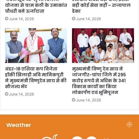
योजना से ग्राम कंठी के उमाकांत
बड़ी कोई सेवा नहीं – राज्यपाल
चौधरी बने ऊर्जादाता
डेका
June 14, 2026
June 14, 2026
अंडर-18 एशिया कप विजेता
मुख्यमंत्री विष्णु देव साय ने
हॉकी खिलाड़ी अवि मानिकपुरी
जांजगीर-चांपा जिले में 295
ने मुख्यमंत्री विष्णुदेव साय से की
करोड़ रुपये से अधिक के 341
सौजन्य भेंट
विकास कार्यों का किया
लोकार्पण एवं भूमिपूजन
June 14, 2026
June 14, 2026
Weather