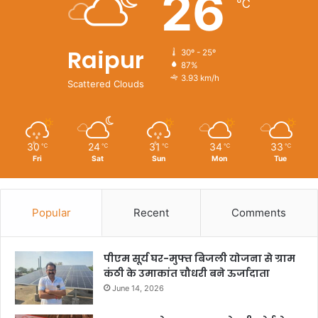
26
℃
Raipur
30º - 25º
87%
3.93 km/h
Scattered Clouds
30
24
31
34
33
℃
℃
℃
℃
℃
Fri
Sat
Sun
Mon
Tue
Popular
Recent
Comments
पीएम सूर्य घर-मुफ्त बिजली योजना से ग्राम
कंठी के उमाकांत चौधरी बने ऊर्जादाता
June 14, 2026