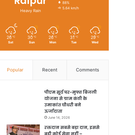
Raipur
88%
5.64 km/h
Heavy Rain
26
30
26
31
29
℃
℃
℃
℃
℃
Sat
Sun
Mon
Tue
Wed
Popular
Recent
Comments
पीएम सूर्य घर-मुफ्त बिजली
योजना से ग्राम कंठी के
उमाकांत चौधरी बने
ऊर्जादाता
June 14, 2026
रक्तदान सबसे बड़ा दान, इससे
बड़ी कोई सेवा नहीं –