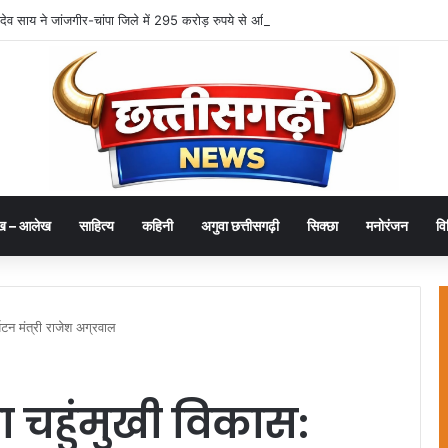
्णु देव साय ने जांजगीर-चांपा जिले में 295 करोड़ रुपये से अधिक के 341 विकास कार्यों का किया लोक
ख – आलेख
साहित्य
कहिनी
अगुवा छत्तीसगढ़ी
सिक्छा
मनोरंजन
वि
यटन मंत्री राजेश अग्रवाल
ा चहुंमुखी विकास: