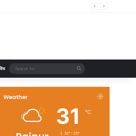
ार्पण एवं भूमिपूजन
Search
विध
for
Weather
31
℃
32º - 25º