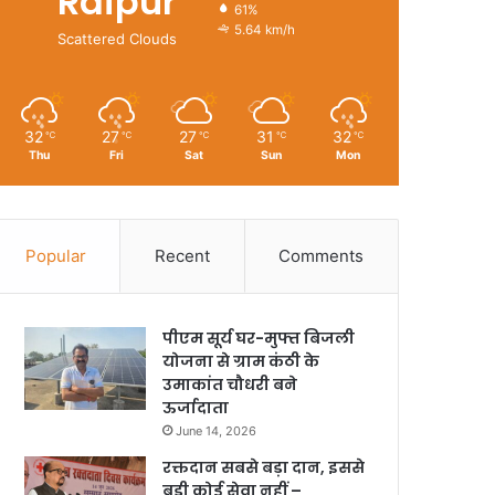
Raipur
61%
5.64 km/h
Scattered Clouds
32
27
27
31
32
℃
℃
℃
℃
℃
Thu
Fri
Sat
Sun
Mon
Popular
Recent
Comments
पीएम सूर्य घर-मुफ्त बिजली
योजना से ग्राम कंठी के
उमाकांत चौधरी बने
ऊर्जादाता
June 14, 2026
रक्तदान सबसे बड़ा दान, इससे
बड़ी कोई सेवा नहीं –