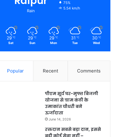
Raipur
75%
5.54 km/h
Rain
29
29
29
31
30
℃
℃
℃
℃
℃
Sat
Sun
Mon
Tue
Wed
Popular
Recent
Comments
पीएम सूर्य घर-मुफ्त बिजली
योजना से ग्राम कंठी के
उमाकांत चौधरी बने
ऊर्जादाता
June 14, 2026
रक्तदान सबसे बड़ा दान, इससे
बड़ी कोई सेवा नहीं –