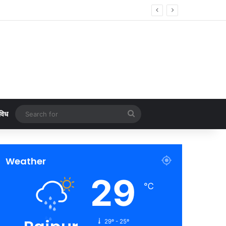
र्पण एवं भूमिपूजन
Search
विध
for
Weather
29
℃
29º - 25º