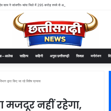
्णु देव साय ने जांजगीर-चांपा जिले में 295 करोड़ रुपये से अधिक के 341 विकास कार्यों का किया लोका
ख – आलेख
साहित्य
कहिनी
अगुवा छत्तीसगढ़ी
सिक्छा
मनोरंजन
वि
िभाग द्वारा किए जा रहे विशेष प्रयास
 मजदूर नहीं रहेगा,